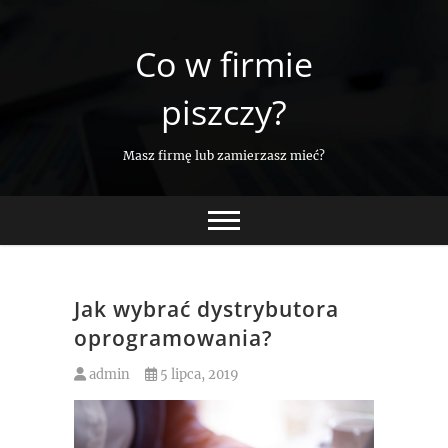
Skip
to
Co w firmie
content
piszczy?
Masz firmę lub zamierzasz mieć?
Jak wybrać dystrybutora
oprogramowania?
admin
5 lipca, 2019