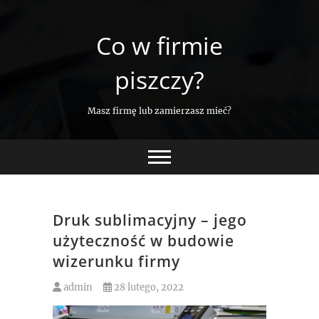
Skip
to
Co w firmie
content
piszczy?
Masz firmę lub zamierzasz mieć?
Druk sublimacyjny – jego
użyteczność w budowie
wizerunku firmy
admin
28 lutego, 2022