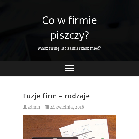
Skip
to
Co w firmie
content
piszczy?
Masz firmę lub zamierzasz mieć?
Fuzje firm – rodzaje
admin
24 kwietnia, 2018