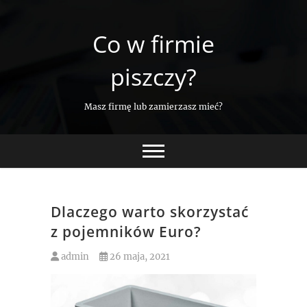
Skip
to
Co w firmie
content
piszczy?
Masz firmę lub zamierzasz mieć?
Dlaczego warto skorzystać
z pojemników Euro?
admin
26 maja, 2021