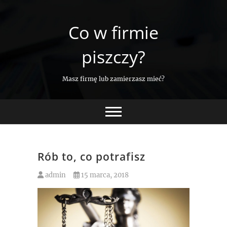
Skip
to
Co w firmie
content
piszczy?
Masz firmę lub zamierzasz mieć?
Rób to, co potrafisz
admin
15 marca, 2018