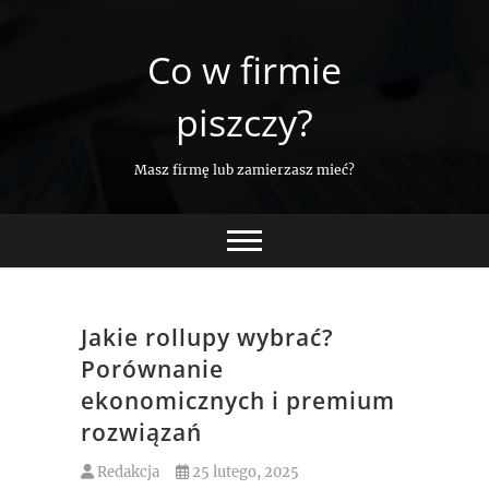
Skip
to
Co w firmie
content
piszczy?
Masz firmę lub zamierzasz mieć?
Jakie rollupy wybrać?
Porównanie
ekonomicznych i premium
rozwiązań
Redakcja
25 lutego, 2025