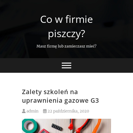
Skip
to
Co w firmie
content
piszczy?
Masz firmę lub zamierzasz mieć?
Zalety szkoleń na
uprawnienia gazowe G3
admin
22 października, 2020