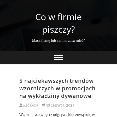
Skip
to
Co w firmie
content
piszczy?
Masz firmę lub zamierzasz mieć?
5 najciekawszych trendów
wzorniczych w promocjach
na wykładziny dywanowe
Redakcja
30 czerwca, 2025
Wzornictwo wnętrz odgrywa kluczową rolę w