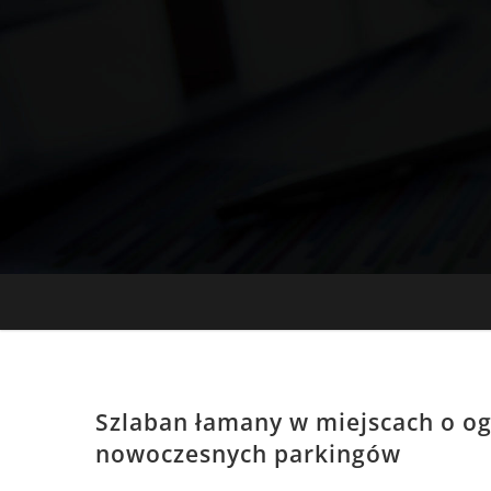
Skip
to
content
Szlaban łamany w miejscach o ogr
nowoczesnych parkingów