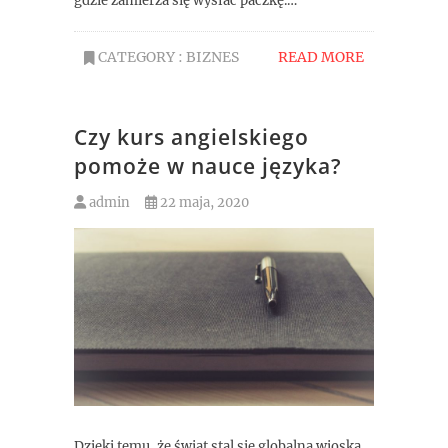
gdzie zamierza się wysłać paczkę.…
CATEGORY :
BIZNES
READ MORE
Czy kurs angielskiego
pomoże w nauce języka?
admin
22 maja, 2020
Dzięki temu, że świat stal się globalną wioską,