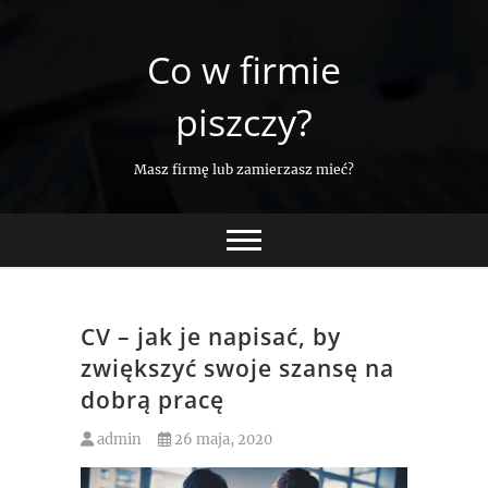
Skip
to
Co w firmie
content
piszczy?
Masz firmę lub zamierzasz mieć?
CV – jak je napisać, by
zwiększyć swoje szansę na
dobrą pracę
admin
26 maja, 2020