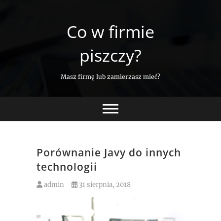
Skip
to
Co w firmie
content
piszczy?
Masz firmę lub zamierzasz mieć?
Porównanie Javy do innych
technologii
admin
31 sierpnia, 2018