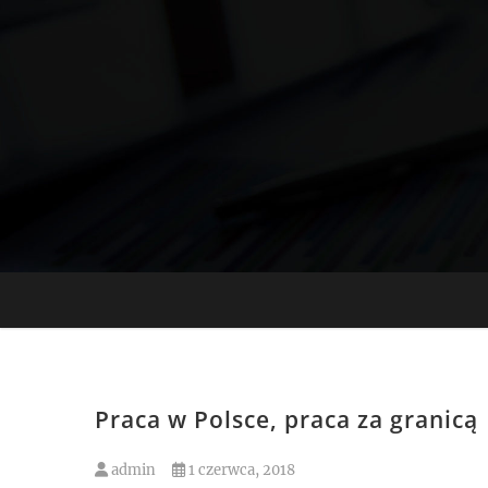
Skip
to
content
Praca w Polsce, praca za granicą
admin
1 czerwca, 2018