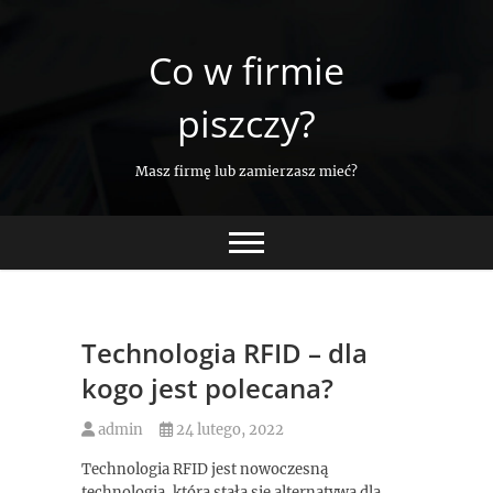
Skip
to
Co w firmie
content
piszczy?
Masz firmę lub zamierzasz mieć?
Technologia RFID – dla
kogo jest polecana?
admin
24 lutego, 2022
Technologia RFID jest nowoczesną
technologią, która stała się alternatywą dla