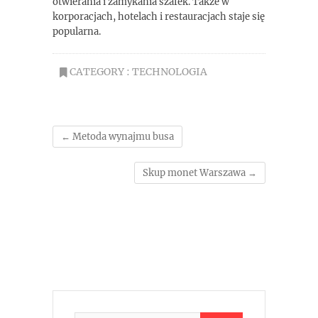
otwierania i zamykania szafek. Także w
korporacjach, hotelach i restauracjach staje się
popularna.
CATEGORY :
TECHNOLOGIA
←
Metoda wynajmu busa
Skup monet Warszawa
→