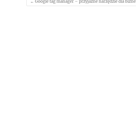
←
Google tag manager – przyjazne narzędzie dla biz