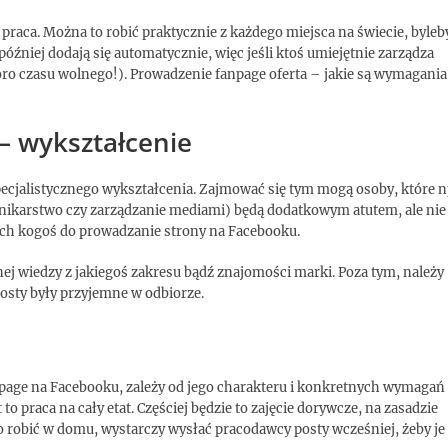
raca. Można to robić praktycznie z każdego miejsca na świecie, byleb
óźniej dodają się automatycznie, więc jeśli ktoś umiejętnie zarządza
poro czasu wolnego!). Prowadzenie fanpage oferta – jakie są wymagania
– wykształcenie
cjalistycznego wykształcenia. Zajmować się tym mogą osoby, które n
ennikarstwo czy zarządzanie mediami) będą dodatkowym atutem, ale nie
ych kogoś do prowadzanie strony na Facebooku.
nej wiedzy z jakiegoś zakresu bądź znajomości marki. Poza tym, należy
 posty były przyjemne w odbiorze.
anpage na Facebooku, zależy od jego charakteru i konkretnych wymagań
 to praca na cały etat. Częściej będzie to zajęcie dorywcze, na zasadzie
o robić w domu, wystarczy wysłać pracodawcy posty wcześniej, żeby je