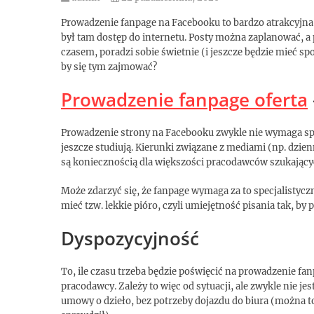
Prowadzenie fanpage na Facebooku to bardzo atrakcyjna p
był tam dostęp do internetu. Posty można zaplanować, a p
czasem, poradzi sobie świetnie (i jeszcze będzie mieć s
by się tym zajmować?
Prowadzenie fanpage oferta
Prowadzenie strony na Facebooku zwykle nie wymaga spe
jeszcze studiują. Kierunki związane z mediami (np. dzi
są koniecznością dla większości pracodawców szukając
Może zdarzyć się, że fanpage wymaga za to specjalistycz
mieć tzw. lekkie pióro, czyli umiejętność pisania tak, by
Dyspozycyjność
To, ile czasu trzeba będzie poświęcić na prowadzenie f
pracodawcy. Zależy to więc od sytuacji, ale zwykle nie jest
umowy o dzieło, bez potrzeby dojazdu do biura (można t