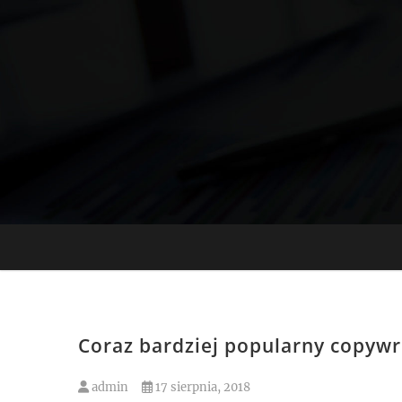
Skip
to
content
Coraz bardziej popularny copywr
admin
17 sierpnia, 2018