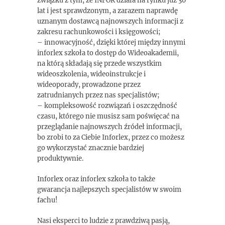
związku z tym, że INFOR działa na rynku już 30
lat i jest sprawdzonym, a zarazem naprawdę
uznanym dostawcą najnowszych informacji z
zakresu rachunkowości i księgowości;
– innowacyjność, dzięki której między innymi
inforlex szkoła to dostęp do Wideoakademii,
na którą składają się przede wszystkim
wideoszkolenia, wideoinstrukcje i
wideoporady, prowadzone przez
zatrudnianych przez nas specjalistów;
– kompleksowość rozwiązań i oszczędność
czasu, którego nie musisz sam poświęcać na
przeglądanie najnowszych źródeł informacji,
bo zrobi to za Ciebie Inforlex, przez co możesz
go wykorzystać znacznie bardziej
produktywnie.
Inforlex oraz inforlex szkoła to także
gwarancja najlepszych specjalistów w swoim
fachu!
Nasi eksperci to ludzie z prawdziwą pasją,