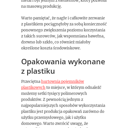
metal i był jednym z elementów, który pozwolił
na masową produkcję.
Warto pamiętać, że nagłe i całkowite zerwanie
z plastikiem pociągnęłoby za sobą konieczność
ponownego zwiększenia poziomu korzystania
z takich surowców, jak wspomniana bawełna,
drewno lub szkło, co również miałoby
określone koszta środowiskowe.
Opakowania wykonane
z plastiku
Przeciętna
hurtownia pojemników
plastikowych
to miejsce, w którym odnaleźć
możemy setki tysięcy polimerowych
produktów. Z pewnością jednym z
najpopularniejszych sposobów wykorzystania
plastiku jest produkcja opakowań zarówno do
użytku przemysłowego, jak i użytku
domowego. Warto zwrócić uwagę, że