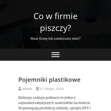
Skip
to
Co w firmie
content
piszczy?
Masz firmę lub zamierzasz mieć?
Pojemniki plastikowe
admin
27 lutego, 2020
Różnego rodzaju polimery to jedne z
najuniwersalniejszych materiałów na świecie.
Wspomagają produkcję odzieży, sprzętu RTV i