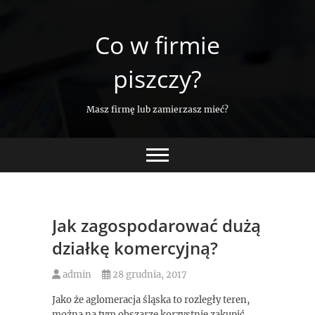
Skip
to
Co w firmie
content
piszczy?
Masz firmę lub zamierzasz mieć?
Jak zagospodarować dużą
działkę komercyjną?
admin
28 grudnia, 2017
Jako że aglomeracja śląska to rozległy teren,
można na tym obszarze korzystnie zakupić