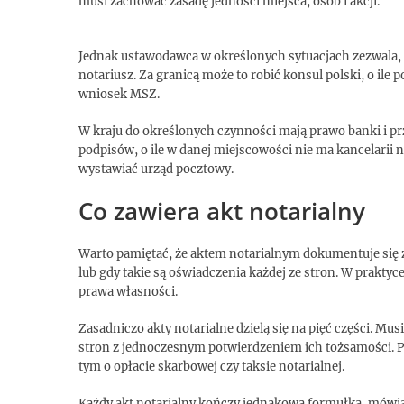
musi zachować zasadę jedności miejsca, osób i akcji.
Jednak ustawodawca w określonych sytuacjach zezwala, a
notariusz. Za granicą może to robić konsul polski, o il
wniosek MSZ.
W kraju do określonych czynności mają prawo banki i p
podpisów, o ile w danej miejscowości nie ma kancelarii 
wystawiać urząd pocztowy.
Co zawiera akt notarialny
Warto pamiętać, że aktem notarialnym dokumentuje się 
lub gdy takie są oświadczenia każdej ze stron. W praktyc
prawa własności.
Zasadniczo akty notarialne dzielą się na pięć części. Mus
stron z jednoczesnym potwierdzeniem ich tożsamości. Po 
tym o opłacie skarbowej czy taksie notarialnej.
Każdy akt notarialny kończy jednakowa formułka, mówiąca