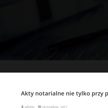
Skip
to
content
Akty notarialne nie tylko przy
admin
28 grudnia, 2017