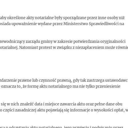
by określone akty notarialne były sporządzane przez inne osoby niż
e posiada upoważnienie wydane przez Ministerstwo Sprawiedliwości na
rzewodniczący zarządu gminy w zakresie potwierdzania oryginalności
notarialnej. Natomiast protest w związku z niezapłaceniem może równi
zdarzenie prawne lub czynność prawną, gdy tak zastrzega ustawodawc
e oznacza to, że formę aktu notarialnego ma nie tylko przeniesienie
i się w nich znaleźć data i miejsce zawarcia aktu oraz pełne dane obu
części zasadniczej aktu pojawiają się informacje o wysokości opłat, 
 o odczytaniu aktu notarialnego, jego przyjęciu i podpisaniu przez