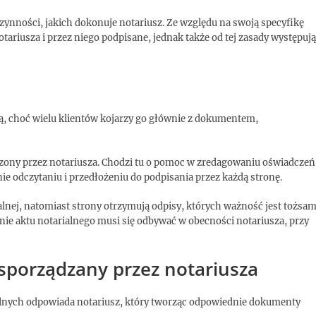
czynności, jakich dokonuje notariusz. Ze względu na swoją specyfikę
ariusza i przez niego podpisane, jednak także od tej zasady występują
ią, choć wielu klientów kojarzy go głównie z dokumentem,
zony przez notariusza. Chodzi tu o pomoc w zredagowaniu oświadczeń
nie odczytaniu i przedłożeniu do podpisania przez każdą stronę.
ialnej, natomiast strony otrzymują odpisy, których ważność jest tożsa
ie aktu notarialnego musi się odbywać w obecności notariusza, przy
t sporządzany przez notariusza
alnych odpowiada notariusz, który tworząc odpowiednie dokumenty