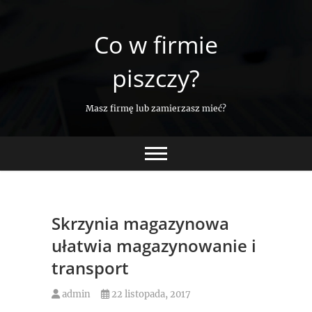
Skip
to
Co w firmie
content
piszczy?
Masz firmę lub zamierzasz mieć?
Skrzynia magazynowa
ułatwia magazynowanie i
transport
admin
22 listopada, 2017