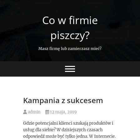
Skip
to
Co w firmie
content
piszczy?
Masz firmę lub zamierzasz mieć?
Kampania z sukcesem
admin
12 maja, 2019
Gdzie potencjalni klienci szukają produktów i
usług dla siebie? W dzisiejszych czasach
odpowiedź może być tylko jedna. W Internecie.