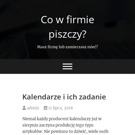
Skip
to
Co w firmie
content
piszczy?
Masz firmę lub zamierzasz mieć?
Kalendarze i ich zadanie
admin
11 lipca, 2018
Niemal każdy producent kalendarzy już w
sierpniu zaczyna produkcję tego typu
artykułów. Nie powinno to dziwić, wiele osób