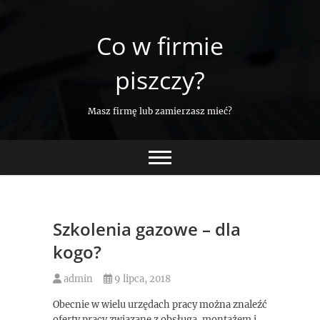
Skip
to
Co w firmie
content
piszczy?
Masz firmę lub zamierzasz mieć?
Szkolenia gazowe – dla
kogo?
admin
9 lipca, 2018
Obecnie w wielu urzędach pracy można znaleźć
oferty pracy związane z obsługą, montażem i