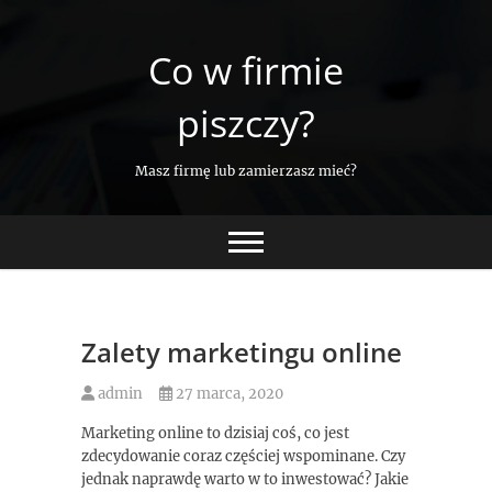
Skip
to
Co w firmie
content
piszczy?
Masz firmę lub zamierzasz mieć?
Zalety marketingu online
admin
27 marca, 2020
Marketing online to dzisiaj coś, co jest
zdecydowanie coraz częściej wspominane. Czy
jednak naprawdę warto w to inwestować? Jakie