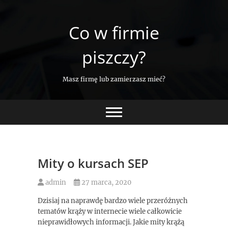
Skip
to
Co w firmie
content
piszczy?
Masz firmę lub zamierzasz mieć?
Mity o kursach SEP
admin
27 marca, 2020
Dzisiaj na naprawdę bardzo wiele przeróżnych
tematów krąży w internecie wiele całkowicie
nieprawidłowych informacji. Jakie mity krążą