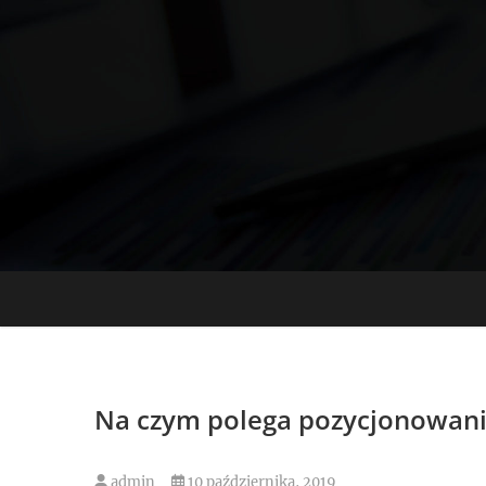
Skip
to
content
Na czym polega pozycjonowani
admin
10 października, 2019