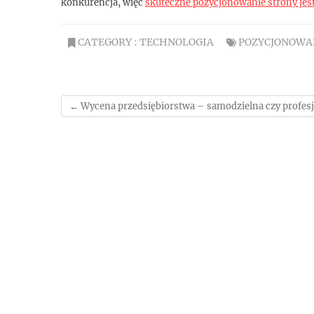
konkurencja, więc
skuteczne pozycjonowanie strony jes
CATEGORY :
TECHNOLOGIA
POZYCJONOWA
←
Wycena przedsiębiorstwa – samodzielna czy profes