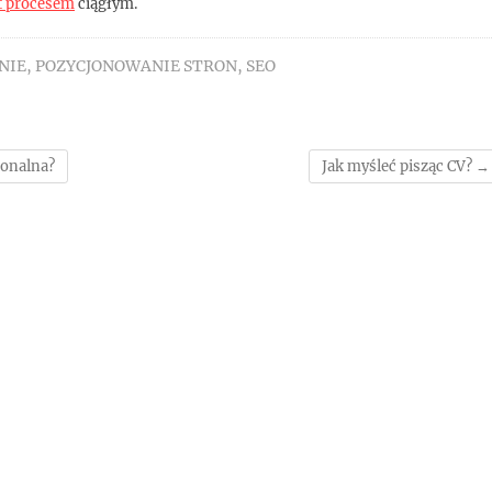
t procesem
ciągłym.
NIE
,
POZYCJONOWANIE STRON
,
SEO
jonalna?
Jak myśleć pisząc CV?
→