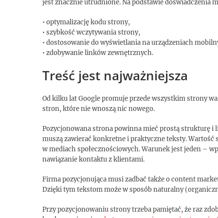
jest znacznie utrudnione. Na podstawie doświadczenia 
• optymalizację kodu strony,
• szybkość wczytywania strony,
• dostosowanie do wyświetlania na urządzeniach mobiln
• zdobywanie linków zewnętrznych.
Treść jest najważniejsza
Od kilku lat Google promuje przede wszystkim strony wa
stron, które nie wnoszą nic nowego.
Pozycjonowana strona powinna mieć prostą strukturę i 
muszą zawierać konkretne i praktyczne teksty. Wartość
w mediach społecznościowych. Warunek jest jeden – wp
nawiązanie kontaktu z klientami.
Firma pozycjonująca musi zadbać także o content marketi
Dzięki tym tekstom może w sposób naturalny (organiczny
Przy pozycjonowaniu strony trzeba pamiętać, że raz zdoby