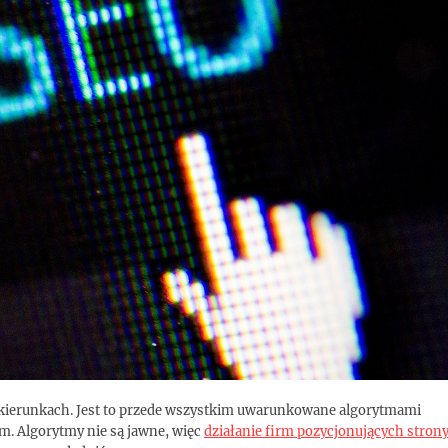
u kierunkach. Jest to przede wszystkim uwarunkowane algorytmami
m. Algorytmy nie są jawne, więc
działanie firm pozycjonujących stron