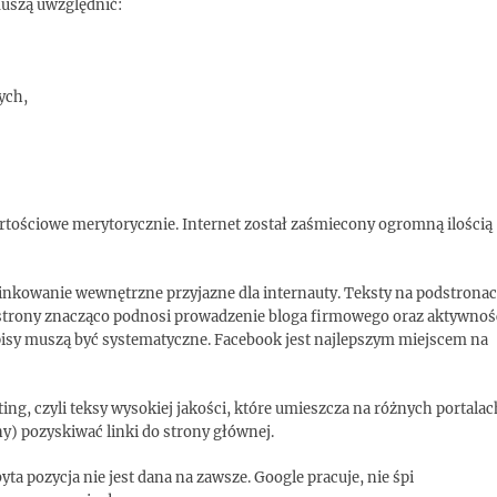
muszą uwzględnić:
ych,
rtościowe merytorycznie. Internet został zaśmiecony ogromną ilością
linkowanie wewnętrzne przyjazne dla internauty. Teksty na podstrona
 strony znacząco podnosi prowadzenie bloga firmowego oraz aktywnoś
isy muszą być systematyczne. Facebook jest najlepszym miejscem na
ng, czyli teksy wysokiej jakości, które umieszcza na różnych portalac
) pozyskiwać linki do strony głównej.
ta pozycja nie jest dana na zawsze. Google pracuje, nie śpi