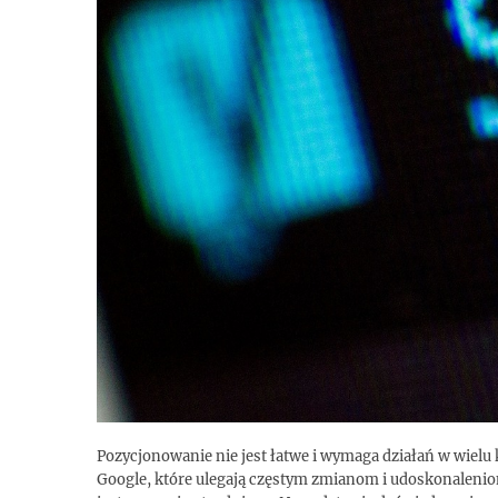
Pozycjonowanie nie jest łatwe i wymaga działań w wiel
Google, które ulegają częstym zmianom i udoskonalenio