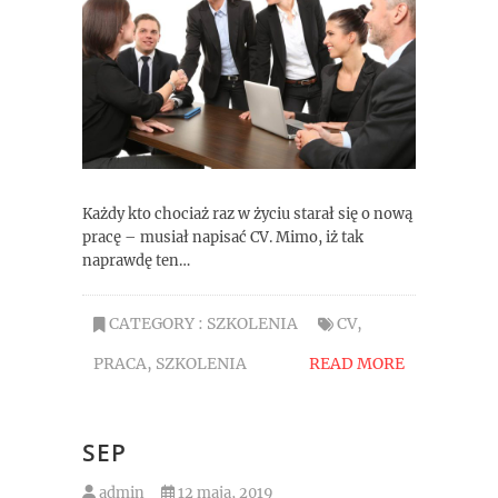
Każdy kto chociaż raz w życiu starał się o nową
pracę – musiał napisać CV. Mimo, iż tak
naprawdę ten…
CATEGORY :
SZKOLENIA
CV
,
PRACA
,
SZKOLENIA
READ MORE
SEP
admin
12 maja, 2019