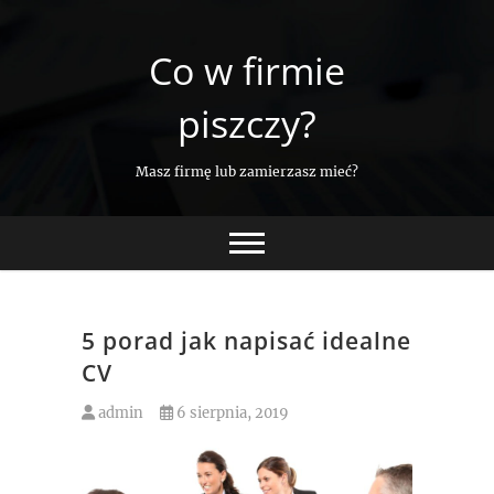
Skip
to
Co w firmie
content
piszczy?
Masz firmę lub zamierzasz mieć?
5 porad jak napisać idealne
CV
admin
6 sierpnia, 2019