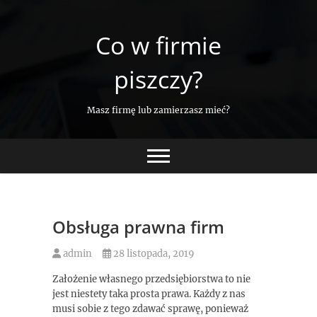
Skip
to
Co w firmie
content
piszczy?
Masz firmę lub zamierzasz mieć?
Obsługa prawna firm
admin
28 listopada, 2019
Założenie własnego przedsiębiorstwa to nie
jest niestety taka prosta prawa. Każdy z nas
musi sobie z tego zdawać sprawę, ponieważ