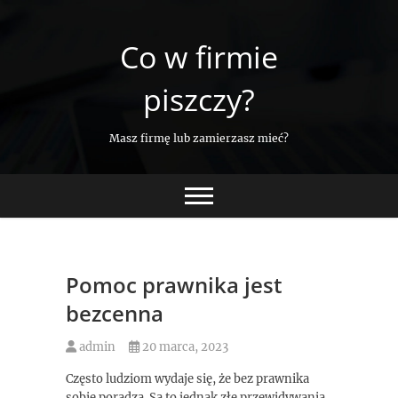
Skip
to
Co w firmie
content
piszczy?
Masz firmę lub zamierzasz mieć?
Pomoc prawnika jest
bezcenna
admin
20 marca, 2023
Często ludziom wydaje się, że bez prawnika
sobie poradzą. Są to jednak złe przewidywania,