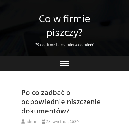
Skip
to
Co w firmie
content
piszczy?
Masz firmę lub zamierzasz mieć?
Po co zadbać o
odpowiednie niszczenie
dokumentów?
admin
24 kwietnia, 2020