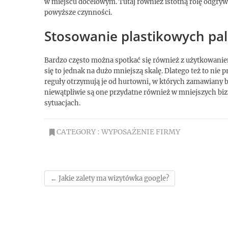
w miejscu docelowym. Tutaj również istotną rolę odgr
powyższe czynności.
Stosowanie plastikowych pal
Bardzo często można spotkać się również z użytkowani
się to jednak na dużo mniejszą skalę. Dlatego też to nie
reguły otrzymują je od hurtowni, w których zamawiany by
niewątpliwie są one przydatne również w mniejszych bi
sytuacjach.
CATEGORY :
WYPOSAŻENIE FIRMY
←
Jakie zalety ma wizytówka google?