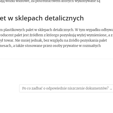
ywają wózki widłowe, za pośrednictwem których wykonywane są
et w sklepach detalicznych
em plastikowych palet w sklepach detalicznych. W tym wypadku odbyw
 producent palet jest źródłem z którego pozyskują wyżej wymienione, a z
ł towar. Nie mniej jednak, bez względu na źródło pozyskania palet
znesach, a także stosowane przez osoby prywatne w rozmaitych
Po co zadbać o odpowiednie niszczenie dokumentów?
→