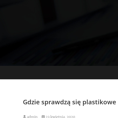
Skip
to
content
Gdzie sprawdzą się plastikowe 
admin
23 kwietnia, 2020