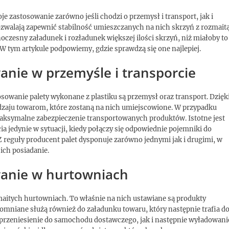
je zastosowanie zarówno jeśli chodzi o przemysł i transport, jak i
zwalają zapewnić stabilność umieszczanych na nich skrzyń z rozmait
noczesny załadunek i rozładunek większej ilości skrzyń, niż miałoby to
 tym artykule podpowiemy, gdzie sprawdzą się one najlepiej.
anie w przemyśle i transporcie
sowanie palety wykonane z plastiku są przemysł oraz transport. Dzięk
odzaju towarom, które zostaną na nich umiejscowione. W przypadku
maksymalne zabezpieczenie transportowanych produktów. Istotne jest
ia jedynie w sytuacji, kiedy połączy się odpowiednie pojemniki do
 reguły producent palet dysponuje zarówno jednymi jak i drugimi, w
ich posiadanie.
wanie w hurtowniach
maitych hurtowniach. To właśnie na nich ustawiane są produkty
omniane służą również do załadunku towaru, który następnie trafia d
ch przeniesienie do samochodu dostawczego, jak i następnie wyładowani