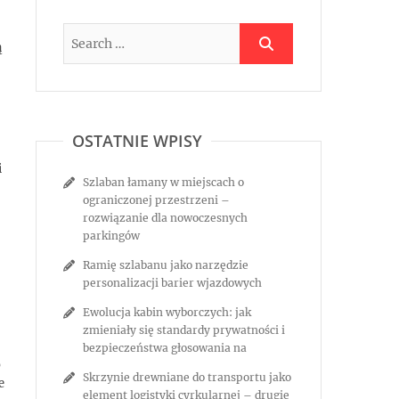
ą
OSTATNIE WPISY
i
Szlaban łamany w miejscach o
ograniczonej przestrzeni –
rozwiązanie dla nowoczesnych
parkingów
Ramię szlabanu jako narzędzie
personalizacji barier wjazdowych
Ewolucja kabin wyborczych: jak
zmieniały się standardy prywatności i
bezpieczeństwa głosowania na
o
Skrzynie drewniane do transportu jako
e
element logistyki cyrkularnej – drugie