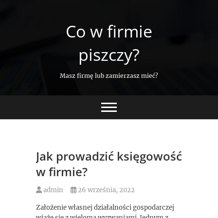
Skip
to
Co w firmie
content
piszczy?
Masz firmę lub zamierzasz mieć?
Jak prowadzić księgowość
w firmie?
admin
26 września, 2022
Założenie własnej działalności gospodarczej
wiąże się z wieloma wyzwaniami. Jednym z