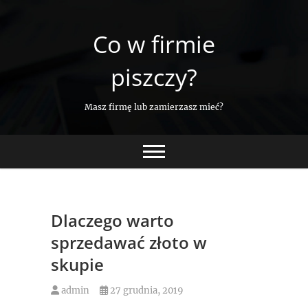
Skip
to
Co w firmie
content
piszczy?
Masz firmę lub zamierzasz mieć?
Dlaczego warto
sprzedawać złoto w
skupie
admin
27 grudnia, 2019