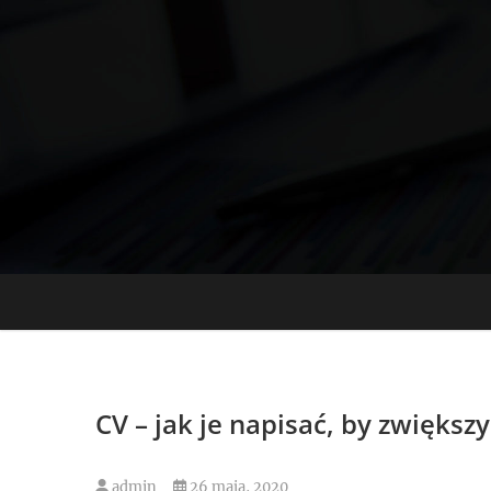
Skip
to
content
CV – jak je napisać, by zwięks
admin
26 maja, 2020