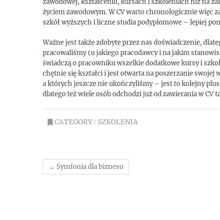
zawodowej, kształceniu, kursach i szkoleniach niż na za
życiem zawodowym. W CV warto chronologicznie więc za
szkół wyższych i liczne studia podyplomowe – lepiej p
Ważne jest także zdobyte przez nas doświadczenie, dlate
pracowaliśmy (u jakiego pracodawcy i na jakim stanowis
świadczą o pracowniku wszelkie dodatkowe kursy i szkole
chętnie się kształci i jest otwarta na poszerzanie swoje
a których jeszcze nie ukończyliśmy – jest to kolejny plus
dlatego też wiele osób odchodzi już od zawierania w CV t
CATEGORY :
SZKOLENIA
←
Symfonia dla biznesu