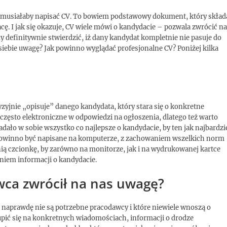
ie musiałaby napisać CV. To bowiem podstawowy dokument, który skład
acę. I jak się okazuje, CV wiele mówi o kandydacie – pozwala zwrócić na
definitywnie stwierdzić, iż dany kandydat kompletnie nie pasuje do
siebie uwagę? Jak powinno wyglądać profesjonalne CV? Poniżej kilka
yzyjnie „opisuje” danego kandydata, który stara się o konkretne
często elektroniczne w odpowiedzi na ogłoszenia, dlatego też warto
adało w sobie wszystko co najlepsze o kandydacie, by ten jak najbardzi
 powinno być napisane na komputerze, z zachowaniem wszelkich norm
ią czcionkę, by zarówno na monitorze, jak i na wydrukowanej kartce
aniem informacji o kandydacie.
wca zwrócił na nas uwagę?
ak naprawdę nie są potrzebne pracodawcy i które niewiele wnoszą o
skupić się na konkretnych wiadomościach, informacji o drodze