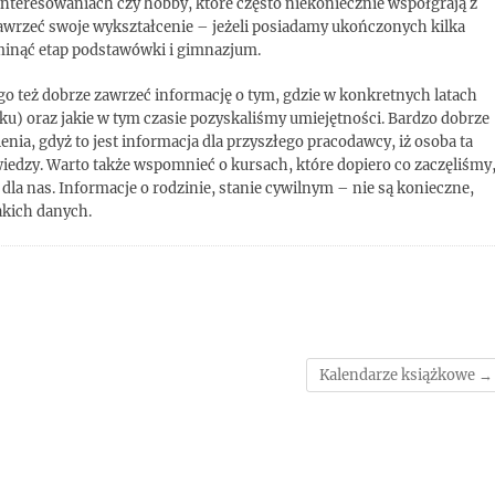
interesowaniach czy hobby, które często niekoniecznie współgrają z
wrzeć swoje wykształcenie – jeżeli posiadamy ukończonych kilka
ominąć etap podstawówki i gimnazjum.
go też dobrze zawrzeć informację o tym, gdzie w konkretnych latach
ku) oraz jakie w tym czasie pozyskaliśmy umiejętności. Bardzo dobrze
nia, gdyż to jest informacja dla przyszłego pracodawcy, iż osoba ta
j wiedzy. Warto także wspomnieć o kursach, które dopiero co zaczęliśmy
 dla nas. Informacje o rodzinie, stanie cywilnym – nie są konieczne,
akich danych.
Kalendarze książkowe
→