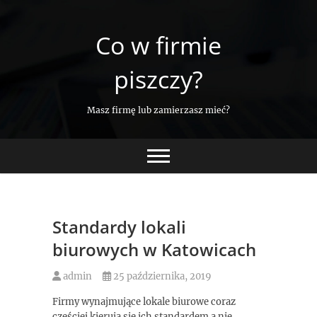
Skip
to
Co w firmie
content
piszczy?
Masz firmę lub zamierzasz mieć?
Standardy lokali
biurowych w Katowicach
admin
25 października, 2019
Firmy wynajmujące lokale biurowe coraz
częściej kierują się ich standardem a nie