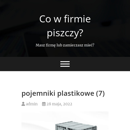
Skip
to
Co w firmie
content
piszczy?
Masz firmę lub zamierzasz mieć?
pojemniki plastikowe (7)
admin
28 maja, 2022