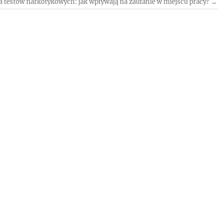
 testów narkotykowych: jak wpływają na zaufanie w miejscu pracy?
→