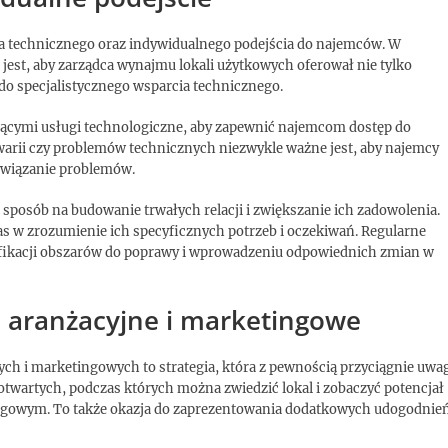
a technicznego oraz indywidualnego podejścia do najemców. W
jest, aby zarządca wynajmu lokali użytkowych oferował nie tylko
do specjalistycznego wsparcia technicznego.
ącymi usługi technologiczne, aby zapewnić najemcom dostęp do
arii czy problemów technicznych niezwykle ważne jest, aby najemcy
ozwiązanie problemów.
sposób na budowanie trwałych relacji i zwiększanie ich zadowolenia.
as w zrozumienie ich specyficznych potrzeb i oczekiwań. Regularne
yfikacji obszarów do poprawy i wprowadzeniu odpowiednich zmian w
 aranżacyjne i marketingowe
h i marketingowych to strategia, która z pewnością przyciągnie uwa
twartych, podczas których można zwiedzić lokal i zobaczyć potencjał
gowym. To także okazja do zaprezentowania dodatkowych udogodnień