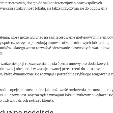
y internetowych, dostęp do sal konferencyjnych oraz wspólnych
zwiększą atrakcyjność lokalu, ale także przyczynią się do budowania
rategią, która może wpłynąć na zainteresowanie nietypowych najemcó
wy społeczne często poszukują umów krótkoterminowych lub takich,
runków. Dlatego warto rozważyć oferowanie elastycznych warunków,
ze.
owadzenie opcji rozszerzenia lub skrócenia umowy bez dodatkowych
ie swojej obecności w wynajmowanej przestrzeni do aktualnych
w, które dynamicznie się rozwijają i potrzebują szybkiego reagowania 
ne opcje płatności, takie jak możliwość rozłożenia płatności na rat
i. Kluczowe jest, aby zarządca wynajmu lokali użytkowych wykazał się
do indywidualnych potrzeb klienta.
idualne podejście