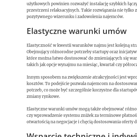
użytkowych powinien rozważyć instalację szybkich łącz
przestrzeni relaksacyjnych. Takie rozwiązania nie tylko 
pozytywnego wizerunku i zadowolenia najemców.
Elastyczne warunki umów
Elastyczność w kwestii warunków najmu jest kolejną st
Obejmujący różnorodne potrzeby startupy oraz inicjaty
które można łatwo dostosować do zmieniających się wa
takich jak opcje wynajmu na miesiąc, kwartał czy półroc
Innym sposobem na zwiększenie atrakcyjności jest wpr
kosztów. To podejście pozwala najemcom na dostosowan
potrzeb, co może być szczególnie korzystne dla startupó
zmiany rynkowe.
Elastyczne warunki umów mogą także obejmować różnorod
czy wprowadzenie systemu zniżek za terminowe płatnośc
otwartością na negocjacje i chęcią dostosowania oferty 
Wsparcie techniczne i indyw