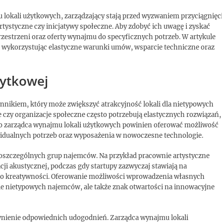
 lokali użytkowych, zarządzający stają przed wyzwaniem przyciągnięc
tystyczne czy inicjatywy społeczne. Aby zdobyć ich uwagę i zyskać
zestrzeni oraz oferty wynajmu do specyficznych potrzeb. W artykule
i, wykorzystując elastyczne warunki umów, wsparcie techniczne oraz
żytkowej
nnikiem, który może zwiększyć atrakcyjność lokali dla nietypowych
czy organizacje społeczne często potrzebują elastycznych rozwiązań,
go zarządca wynajmu lokali użytkowych powinien oferować możliwość
idualnych potrzeb oraz wyposażenia w nowoczesne technologie.
poszczególnych grup najemców. Na przykład pracownie artystyczne
ji akustycznej, podczas gdy startupy zazwyczaj stawiają na
ą do kreatywności. Oferowanie możliwości wprowadzenia własnych
cie nietypowych najemców, ale także znak otwartości na innowacyjne
wnienie odpowiednich udogodnień. Zarządca wynajmu lokali