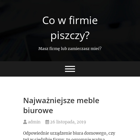
Skip
to
Co w firmie
content
piszczy?
Masz firmę lub zamierzasz mieć?
Najważniejsze meble
biurowe
admin
26 listopada, 2019
Odpowiednie urządzenie biura domowego, czy
też w siedzibie firmy, to ogromnie ważna