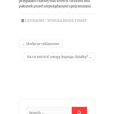
przypadku czarnej folii stretch. Ochroni ona
pakunek przed niepożądanymi spojrzeniami.
CATEGORY :
WYPOSAŻENIE FIRMY
←
Słodycze reklamowe
Na co zwrócić uwagę kupując działkę?
→