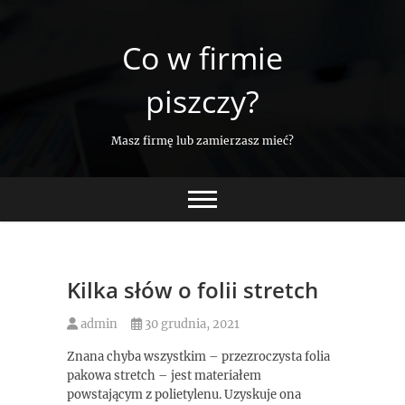
Skip
to
Co w firmie
content
piszczy?
Masz firmę lub zamierzasz mieć?
Kilka słów o folii stretch
admin
30 grudnia, 2021
Znana chyba wszystkim – przezroczysta folia
pakowa stretch – jest materiałem
powstającym z polietylenu. Uzyskuje ona