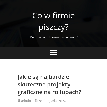
Skip
to
Co w firmie
content
piszczy?
Masz firmę lub zamierzasz mieć?
Jakie są najbardziej
skuteczne projekty
graficzne na rollupach?
admin
28 listopada, 2024