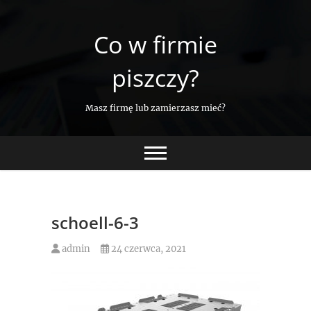
Skip
to
Co w firmie
content
piszczy?
Masz firmę lub zamierzasz mieć?
schoell-6-3
admin
24 czerwca, 2021