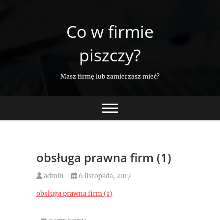
Skip
to
Co w firmie
content
piszczy?
Masz firmę lub zamierzasz mieć?
obsługa prawna firm (1)
admin
6 listopada, 2017
obsługa prawna firm (1)