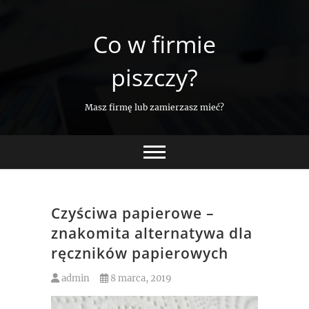
Skip
to
Co w firmie
content
piszczy?
Masz firmę lub zamierzasz mieć?
Czyściwa papierowe –
znakomita alternatywa dla
ręczników papierowych
admin
8 marca, 2019