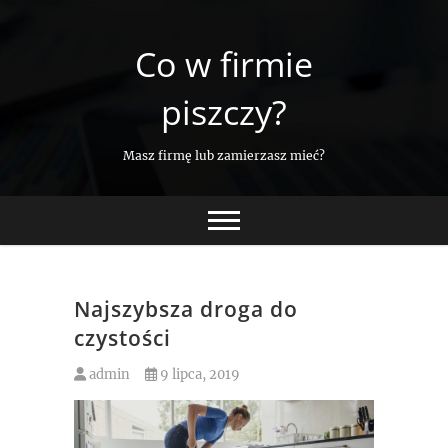
Skip
to
Co w firmie
content
piszczy?
Masz firmę lub zamierzasz mieć?
Najszybsza droga do
czystości
admin
9 lipca, 2019