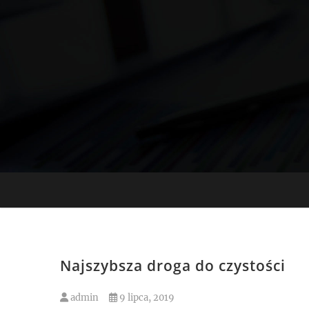
Skip
to
content
Najszybsza droga do czystości
admin
9 lipca, 2019