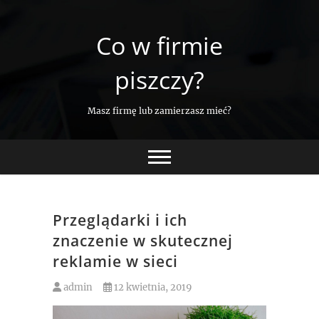
Skip
to
Co w firmie
content
piszczy?
Masz firmę lub zamierzasz mieć?
Przeglądarki i ich
znaczenie w skutecznej
reklamie w sieci
admin
12 kwietnia, 2019