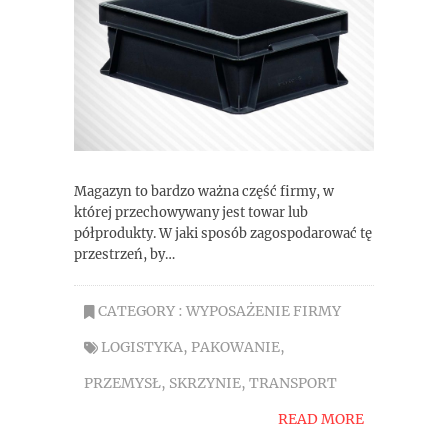
Magazyn to bardzo ważna część firmy, w
której przechowywany jest towar lub
półprodukty. W jaki sposób zagospodarować tę
przestrzeń, by…
CATEGORY :
WYPOSAŻENIE FIRMY
LOGISTYKA
,
PAKOWANIE
,
PRZEMYSŁ
,
SKRZYNIE
,
TRANSPORT
READ MORE