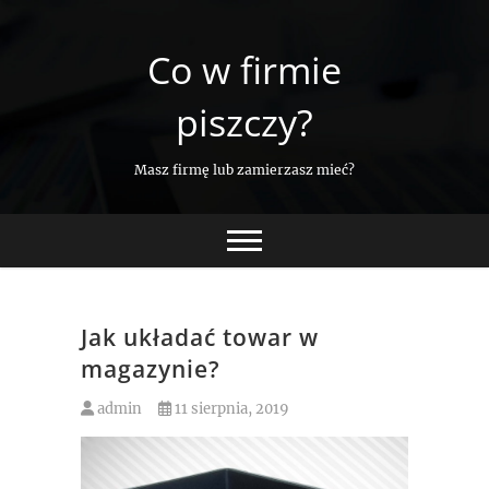
Skip
to
Co w firmie
content
piszczy?
Masz firmę lub zamierzasz mieć?
Jak układać towar w
magazynie?
admin
11 sierpnia, 2019