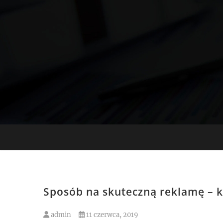
Skip
to
content
Sposób na skuteczną reklamę – 
admin
11 czerwca, 2019