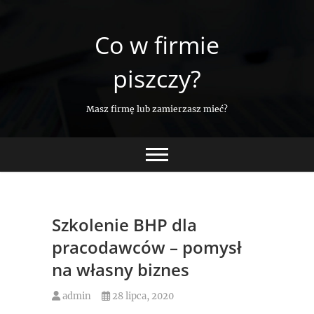
Skip
to
Co w firmie
content
piszczy?
Masz firmę lub zamierzasz mieć?
Szkolenie BHP dla
pracodawców – pomysł
na własny biznes
admin
28 lipca, 2020