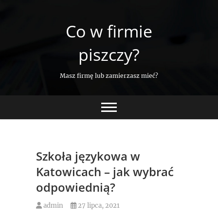
Skip
to
Co w firmie
content
piszczy?
Masz firmę lub zamierzasz mieć?
Szkoła językowa w
Katowicach – jak wybrać
odpowiednią?
admin
27 lipca, 2021